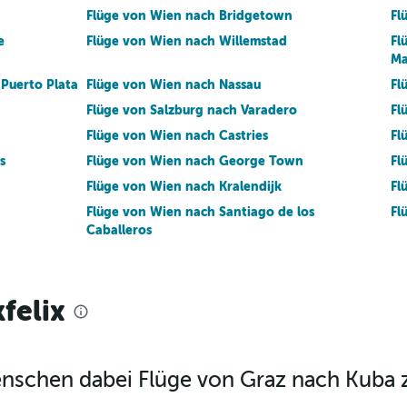
Flüge von Wien nach Bridgetown
Fl
e
Flüge von Wien nach Willemstad
Fl
Ma
 Puerto Plata
Flüge von Wien nach Nassau
Fl
Flüge von Salzburg nach Varadero
Fl
Flüge von Wien nach Castries
Fl
s
Flüge von Wien nach George Town
Fl
n
Flüge von Wien nach Kralendijk
Fl
Flüge von Wien nach Santiago de los
Fl
Caballeros
Flüge von Wien nach St. George's
Fl
Pitre
Flüge von Wien nach Havanna
Fl
felix
d
Flüge von Wien nach Basseterre
Fl
Flüge von Wien nach Christiansted
Fl
Flüge von Graz nach Fort-de-France
Fl
Menschen dabei Flüge von Graz nach Kuba 
n
Flüge von Innsbruck nach Punta Cana