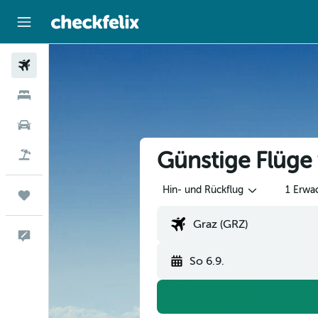
Flüge
Hotels
Mietwagen
Günstige Flüge
Flug+Hotel
Hin- und Rückflug
1 Erwa
Trips
Feedback
So 6.9.