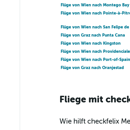
Flüge von Wien nach Montego Bay
Flüge von Wien nach Pointe-à-Pitr
Flüge von Wien nach San Felipe de
Flüge von Graz nach Punta Cana
Flüge von Wien nach Kingston
Flüge von Wien nach Providenciale
Flüge von Wien nach Port-of-Spai
Flüge von Graz nach Oranjestad
Flüge von Wien nach Scarborough
Flüge von Salzburg nach Pointe-à-
Fliege mit check
Flüge von Salzburg nach Oranjesta
Flüge von Graz nach Montego Bay
Flüge von Wien nach Holguín
Wie hilft checkfelix 
Flüge von Wien nach Gregory Tow