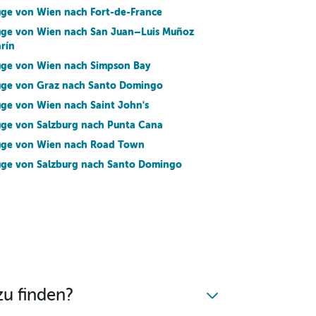
üge von Wien nach Fort-de-France
üge von Wien nach San Juan–Luis Muñoz
rín
üge von Wien nach Simpson Bay
üge von Graz nach Santo Domingo
üge von Wien nach Saint John's
üge von Salzburg nach Punta Cana
üge von Wien nach Road Town
üge von Salzburg nach Santo Domingo
üge von Innsbruck nach Oranjestad
üge von Wien nach Georgetown
üge von Graz nach Havanna
üge von Salzburg nach Montego Bay
üge von Wien nach Vieques
zu finden?