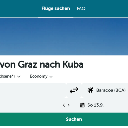
Flüge suchen
FAQ
 von Graz nach Kuba
chsene*r
Economy
So 13.9.
Suchen