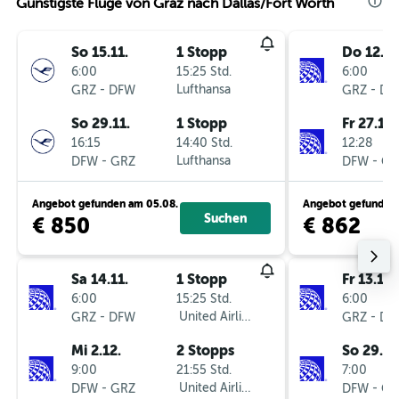
Günstigste Flüge von Graz nach Dallas/Fort Worth
So 15.11.
1 Stopp
Do 12.11
6:00
15:25 Std.
6:00
-
Lufthansa
-
GRZ
DFW
GRZ
DF
So 29.11.
1 Stopp
Fr 27.11.
16:15
14:40 Std.
12:28
-
Lufthansa
-
DFW
GRZ
DFW
GR
Angebot gefunden am 05.08.
Angebot gefunden 
Suchen
€ 850
€ 862
Sa 14.11.
1 Stopp
Fr 13.11.
6:00
15:25 Std.
6:00
-
United Airlines
-
GRZ
DFW
GRZ
DF
Mi 2.12.
2 Stopps
So 29.11
9:00
21:55 Std.
7:00
-
United Airlines
-
DFW
GRZ
DFW
GR