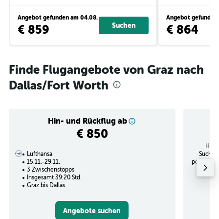
Angebot gefunden am 04.08.
Angebot gefunden 
Suchen
€ 859
€ 864
Finde Flugangebote von Graz nach
Dallas/Fort Worth
Hin- und Rückflug ab
€ 850
Höch
Lufthansa
Suchanf
15.11.-29.11.
potenziel
3 Zwischenstopps
Insgesamt 39:20 Std.
Graz bis Dallas
Angebote suchen