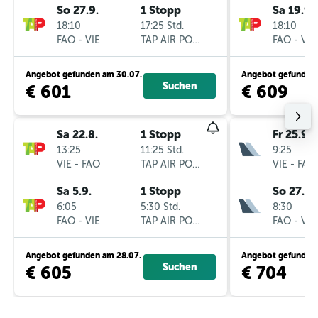
So 27.9.
1 Stopp
Sa 19.9.
18:10
17:25 Std.
18:10
FAO
-
VIE
TAP AIR PORTUGAL
FAO
-
VIE
Angebot gefunden am 30.07.
Angebot gefunden 
Suchen
€ 601
€ 609
Sa 22.8.
1 Stopp
Fr 25.9.
13:25
11:25 Std.
9:25
VIE
-
FAO
TAP AIR PORTUGAL
VIE
-
FAO
Sa 5.9.
1 Stopp
So 27.9.
6:05
5:30 Std.
8:30
FAO
-
VIE
TAP AIR PORTUGAL
FAO
-
VIE
Angebot gefunden am 28.07.
Angebot gefunden 
Suchen
€ 605
€ 704