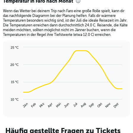
Temperatur in Faro nach Monat
Range:
12
Wenn das Wetter bei deinem Trip nach Faro eine große Rolle spielt, kann dir
categories.
das nachfolgende Diagramm bei der Planung helfen. Falls dir wärmere
The
Temperaturen besonders wichtig sind, ist der Juli die ideale Reisezeit im Jahr.
chart
Die Temperaturen erreichen dann durchschnittlich 24.0 C. Reisende, die Kälte
meiden möchten, sollten möglichst nicht im Jänner buchen, wenn die
has
Temperaturen in der Regel ihre Tiefstwerte (etwa 12.0 C) erreichen.
1
Y
axis
25 °C
Line
displaying
Chart
graphic.
chart
values.
with
Range:
20 °C
14
0
data
to
points.
150.
15 °C
The
chart
has
10 °C
Nov
Mrz
Jun
Sep
Dez
Jän
Apr
Jul
Okt
Feb
Mai
Aug
1
End
of
X
interactive
axis
chart
displaying
categories.
Häufig gestellte Fragen zu Tickets