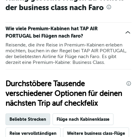
Range:
der business class nach Faro
14
categories.
The
chart
Wie viele Premium-Kabinen hat TAP AIR
has
1
PORTUGAL bei Flügen nach Faro?
Y
Reisende, die ihre Reise in Premium-Kabinen erleben
axis
möchten, buchen in der Regel bei TAP AIR PORTUGAL,
displaying
der beliebtesten Airline für Flüge nach Faro. Es gibt
values.
derzeit eine Premium-Kabine: Business Class.
Range:
10
to
25.
Durchstöbere Tausende
verschiedener Optionen für deinen
nächsten Trip auf checkfelix
Beliebte Strecken
Flüge nach Kabinenklasse
Reise vervollständigen
Weitere business class-Flüge