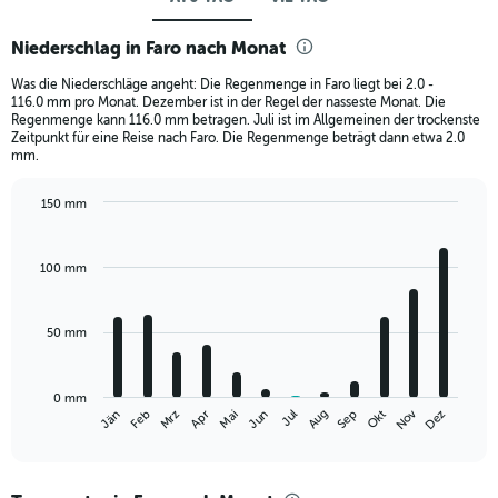
Niederschlag in Faro nach Monat
Was die Niederschläge angeht: Die Regenmenge in Faro liegt bei 2.0 -
116.0 mm pro Monat. Dezember ist in der Regel der nasseste Monat. Die
Regenmenge kann 116.0 mm betragen. Juli ist im Allgemeinen der trockenste
Zeitpunkt für eine Reise nach Faro. Die Regenmenge beträgt dann etwa 2.0
mm.
150 mm
Bar
Chart
graphic.
chart
with
100 mm
12
bars.
50 mm
The
chart
has
0 mm
1
Nov
Mrz
Jun
Sep
Dez
Jän
Apr
Jul
Okt
Feb
Mai
Aug
X
End
of
axis
interactive
displaying
chart
categories.