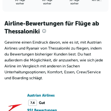
90 Tage
60 Tage
30 Tage
Am se…
X
End
vorher
vorher
vorher
of
axis
interactive
displaying
chart
categories.
Range:
Airline-Bewertungen für Flüge ab
91
Thessaloniki
categories.
The
chart
Gewinne einen Eindruck davon, wie es ist, mit Austrian
has
Airlines und Ryanair von Thessaloniki zu fliegen, indem
1
du Bewertungen bisheriger Kunden liest. Du hast
Y
axis
außerdem die Möglichkeit, dir anzusehen, wie sich jede
displaying
Airline im Vergleich mit anderen in Sachen
values.
Unterhaltungsoptionen, Komfort, Essen, Crew/Service
Range:
und Boarding schlägt.
0
to
450.
Austrian Airlines
Gut
7,6
951 Bewertungen