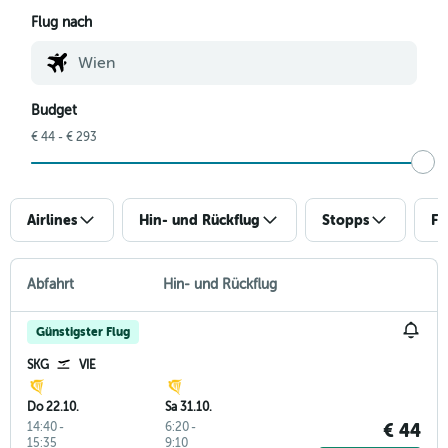
Flug nach
Budget
€ 44 - € 293
Airlines
Hin- und Rückflug
Stopps
Fl
Abfahrt
Hin- und Rückflug
Günstigster Flug
SKG
VIE
Do 22.10.
Sa 31.10.
14:40
-
6:20
-
€ 44
15:35
9:10