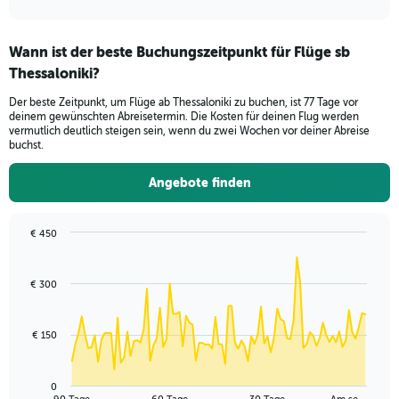
Wann ist der beste Buchungszeitpunkt für Flüge sb
Thessaloniki?
Der beste Zeitpunkt, um Flüge ab Thessaloniki zu buchen, ist 77 Tage vor
deinem gewünschten Abreisetermin. Die Kosten für deinen Flug werden
vermutlich deutlich steigen sein, wenn du zwei Wochen vor deiner Abreise
buchst.
Angebote finden
€ 450
Chart
Chart
graphic.
with
91
€ 300
data
points.
€ 150
The
chart
has
0
1