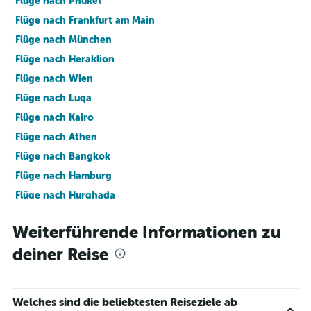
Flüge nach Phuket
Flüge nach Frankfurt am Main
Flüge nach München
Flüge nach Heraklion
Flüge nach Wien
Flüge nach Luqa
Flüge nach Kairo
Flüge nach Athen
Flüge nach Bangkok
Flüge nach Hamburg
Flüge nach Hurghada
Flüge nach Paris
Weiterführende Informationen zu
Flüge nach New York
deiner Reise
Flüge nach Palma de Mallorca
Flüge nach Málaga
Welches sind die beliebtesten Reiseziele ab