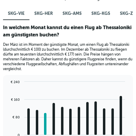
SKG-VIE
SKG-HER
SKG-AMS
SKG-KGS
SKG-Z
In welchem Monat kannst du einen Flug ab Thessaloniki
am günstigsten buchen?
Der März ist im Moment der günstigste Monat, um einen Flug ab Thessaloniki
(durchschnittlich € 100) zu buchen. Im Dezember ab Thessaloniki zu fliegen
dürfte am teuersten (durchschnittlich € 177) sein. Die Preise hängen von
mehreren Faktoren ab. Daher kannst du günstigere Flugpreise finden, wenn du
verschiedene Fluggesellschaften, Abflughäfen und Flugzeiten untereinander
vergleichst.
€ 240
Bar
Chart
graphic.
chart
with
€ 160
12
bars.
€ 80
The
chart
has
0