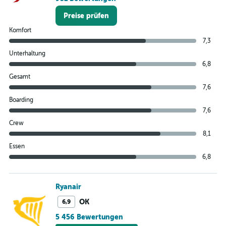
Preise prüfen
Komfort
7,3
Unterhaltung
6,8
Gesamt
7,6
Boarding
7,6
Crew
8,1
Essen
6,8
Ryanair
OK
6,9
5 456 Bewertungen