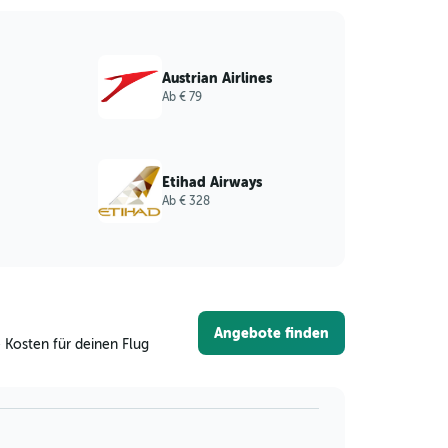
Austrian Airlines
Ab € 79
Etihad Airways
Ab € 328
Angebote finden
 Kosten für deinen Flug