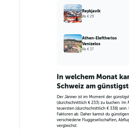
Reykjavík
Ab € 29
Athen-Eleftherios
Venizelos
Ab € 37
In welchem Monat kan
Schweiz am günstigs
Der Jänner ist im Moment der günstigs
(durchschnittlich € 233) zu buchen. Im 
teuersten (durchschnittlich € 338) sei
Faktoren ab. Daher kannst du günstiger
verschiedene Fluggesellschaften, Abflu
vergleichst.