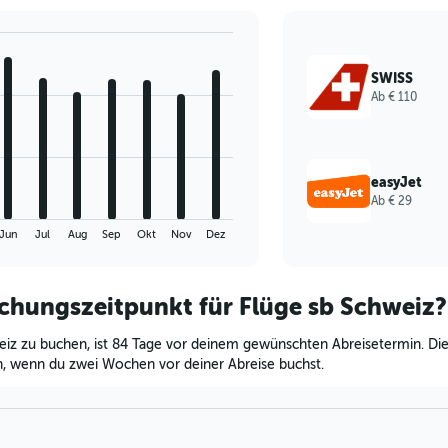
SWISS
Ab € 110
easyJet
Ab € 29
Jun
Jul
Aug
Sep
Okt
Nov
Dez
uchungszeitpunkt für Flüge sb Schweiz?
eiz zu buchen, ist 84 Tage vor deinem gewünschten Abreisetermin. Die
n, wenn du zwei Wochen vor deiner Abreise buchst.