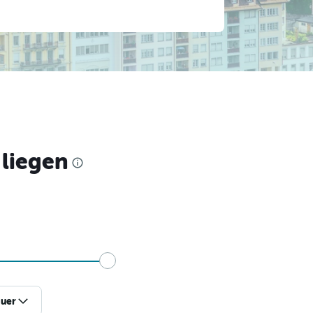
 liegen
uer