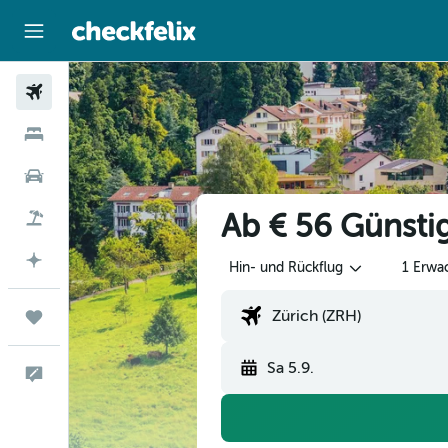
Flüge
Unterkünfte
Mietwagen
Ab € 56 Günsti
Flug+Hotel
Mit KI planen
Hin- und Rückflug
1 Erwa
Trips
Sa 5.9.
Feedback