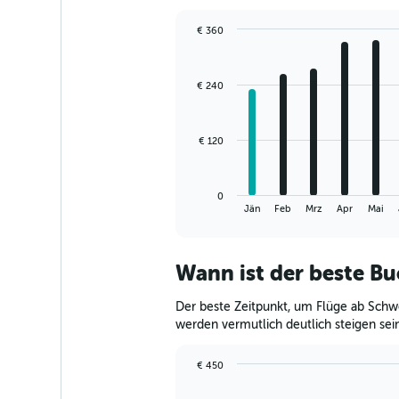
€ 360
Bar
Chart
graphic.
chart
with
€ 240
12
bars.
The
€ 120
chart
has
1
0
X
End
Jän
Feb
Mrz
Apr
Mai
of
axis
interactive
displaying
chart
categories.
Wann ist der beste B
Range:
12
Der beste Zeitpunkt, um Flüge ab Schw
categories.
The
werden vermutlich deutlich steigen sei
chart
has
€ 450
1
Chart
Chart
Y
graphic.
with