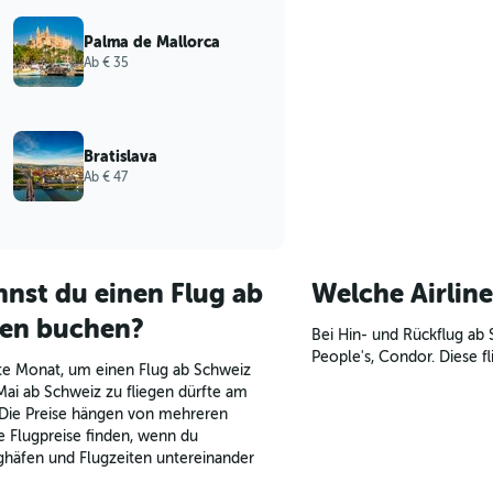
Palma de Mallorca
Ab € 35
Bratislava
Ab € 47
nst du einen Flug ab
Welche Airline
ten buchen?
Bei Hin- und Rückflug ab S
People's, Condor. Diese f
te Monat, um einen Flug ab Schweiz
Mai ab Schweiz zu fliegen dürfte am
n. Die Preise hängen von mehreren
e Flugpreise finden, wenn du
ghäfen und Flugzeiten untereinander