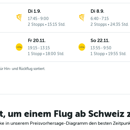
Di 1.9.
Di 8.9.
17:45
-
9:00
6:40
-
7:15
2 Stopps
15:15 Std.
2 Stopps
24:35 Std.
Fr 20.11.
So 22.11.
19:15
-
13:15
13:55
-
9:50
1 Stopp
18:00 Std.
1 Stopp
19:55 Std.
r Hin- und Rückflug sortiert.
t, um einem Flug ab Schweiz
decke in unserem Preisvorhersage-Diagramm den besten Zeitpunk