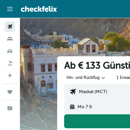
Flüge
Unterkünfte
Mietwagen
Ab € 133 Günst
Flug+Hotel
Mit KI planen
Hin- und Rückflug
1 Erwa
Trips
Mo 7.9.
Feedback