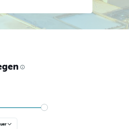
iegen
uer