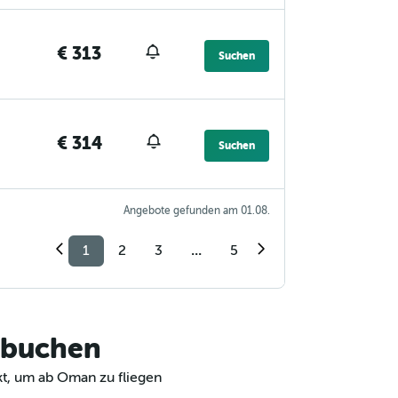
€ 313
Suchen
€ 314
Suchen
Angebote gefunden am 01.08.
1
2
3
...
5
 buchen
kt, um ab Oman zu fliegen