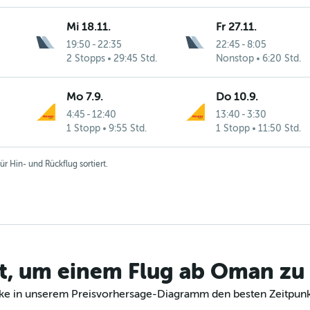
Mi 18.11.
Fr 27.11.
19:50
-
22:35
22:45
-
8:05
2 Stopps
29:45 Std.
Nonstop
6:20 Std.
Mo 7.9.
Do 10.9.
4:45
-
12:40
13:40
-
3:30
1 Stopp
9:55 Std.
1 Stopp
11:50 Std.
r Hin- und Rückflug sortiert.
kt, um einem Flug ab Oman zu
decke in unserem Preisvorhersage-Diagramm den besten Zeitpun