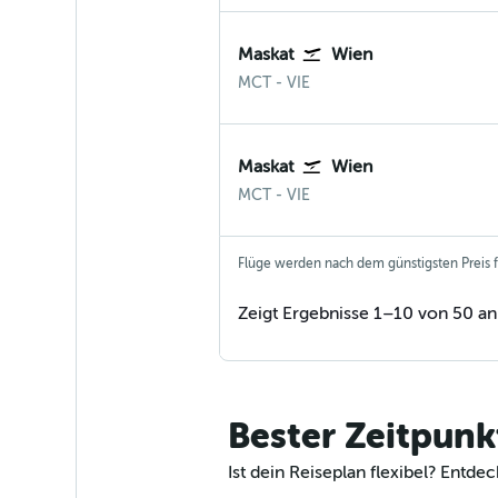
Maskat
Wien
Muscat
Wien-Schwechat
MCT
-
VIE
Maskat
Wien
Muscat
Wien-Schwechat
MCT
-
VIE
Flüge werden nach dem günstigsten Preis fü
Zeigt Ergebnisse 1–10 von 50 an
Bester Zeitpun
Ist dein Reiseplan flexibel? Ent