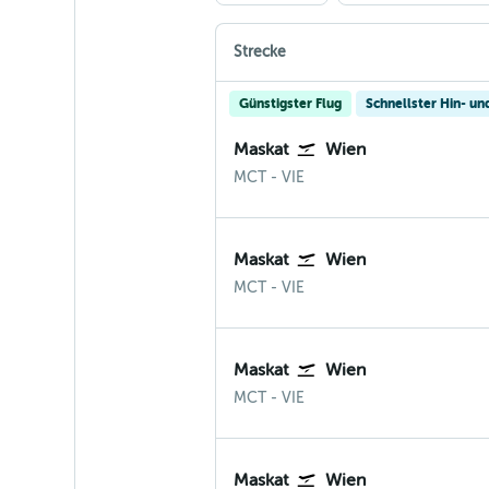
Strecke
Günstigster Flug
Schnellster Hin- un
Maskat
Wien
Muscat
Wien-Schwechat
MCT
-
VIE
Maskat
Wien
Muscat
Wien-Schwechat
MCT
-
VIE
Maskat
Wien
Muscat
Wien-Schwechat
MCT
-
VIE
Maskat
Wien