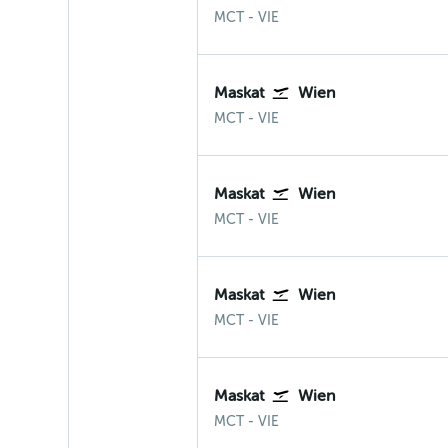
Muscat
Wien-Schwechat
MCT
-
VIE
Maskat
Wien
Muscat
Wien-Schwechat
MCT
-
VIE
Maskat
Wien
Muscat
Wien-Schwechat
MCT
-
VIE
Maskat
Wien
Muscat
Wien-Schwechat
MCT
-
VIE
Maskat
Wien
Muscat
Wien-Schwechat
MCT
-
VIE