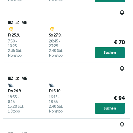
IBZ
VIE
Fr 25.9.
So 27.9.
7:50
-
20:45
-
€ 70
10:25
23:25
2:35 Std.
2:40 Std.
Suchen
Nonstop
Nonstop
IBZ
VIE
Do 24.9.
Di 6.10.
18:55
-
16:15
-
€ 94
8:15
18:55
13:20 Std.
2:40 Std.
Suchen
1 Stopp
Nonstop