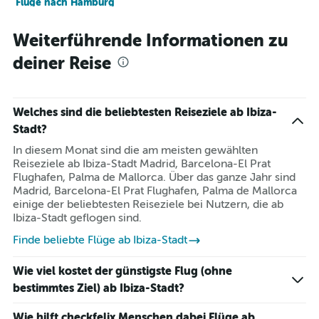
Flüge nach Hamburg
Flüge nach Mailand
Weiterführende Informationen zu
Flüge nach Paris
deiner Reise
Flüge nach Berlin
Flüge nach Palma de Mallorca
Welches sind die beliebtesten Reiseziele ab Ibiza-
Stadt?
In diesem Monat sind die am meisten gewählten
Reiseziele ab Ibiza-Stadt Madrid, Barcelona-El Prat
Flughafen, Palma de Mallorca. Über das ganze Jahr sind
Madrid, Barcelona-El Prat Flughafen, Palma de Mallorca
einige der beliebtesten Reiseziele bei Nutzern, die ab
Ibiza-Stadt geflogen sind.
Finde beliebte Flüge ab Ibiza-Stadt
Wie viel kostet der günstigste Flug (ohne
bestimmtes Ziel) ab Ibiza-Stadt?
Wie hilft checkfelix Menschen dabei Flüge ab