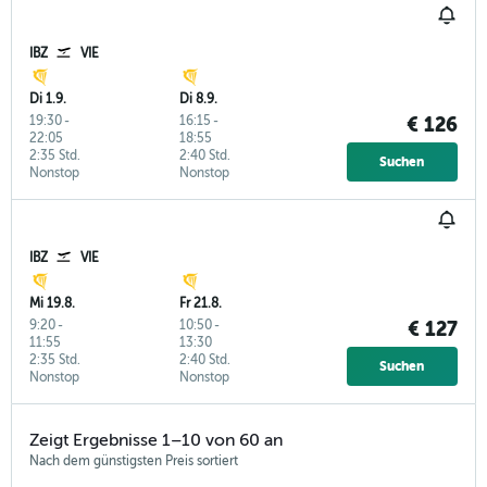
IBZ
VIE
Di 1.9.
Di 8.9.
19:30
-
16:15
-
€ 126
22:05
18:55
2:35 Std.
2:40 Std.
Suchen
Nonstop
Nonstop
IBZ
VIE
Mi 19.8.
Fr 21.8.
9:20
-
10:50
-
€ 127
11:55
13:30
2:35 Std.
2:40 Std.
Suchen
Nonstop
Nonstop
Zeigt Ergebnisse 1–10 von 60 an
Nach dem günstigsten Preis sortiert