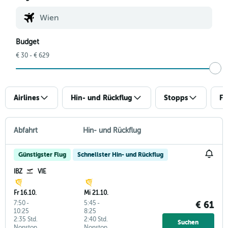
Budget
€ 30 - € 629
Airlines
Hin- und Rückflug
Stopps
Fl
Abfahrt
Hin- und Rückflug
Günstigster Flug
Schnellster Hin- und Rückflug
IBZ
VIE
Fr 16.10.
Mi 21.10.
7:50
-
5:45
-
€ 61
10:25
8:25
2:35 Std.
2:40 Std.
Suchen
Nonstop
Nonstop