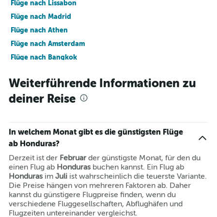
Flüge nach Lissabon
Flüge nach Madrid
Flüge nach Athen
Flüge nach Amsterdam
Flüge nach Bangkok
Flüge nach Mailand
Weiterführende Informationen zu
Flüge nach New York
deiner Reise
Flüge nach Berlin
Flüge nach Antalya
In welchem Monat gibt es die günstigsten Flüge
ab Honduras?
Derzeit ist der
Februar
der günstigste Monat, für den du
einen Flug ab
Honduras
buchen kannst. Ein Flug ab
Honduras
im
Juli
ist wahrscheinlich die teuerste Variante.
Die Preise hängen von mehreren Faktoren ab. Daher
kannst du günstigere Flugpreise finden, wenn du
verschiedene Fluggesellschaften, Abflughäfen und
Flugzeiten untereinander vergleichst.