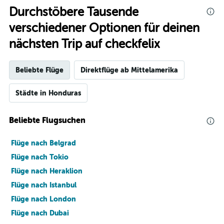
Range:
Durchstöbere Tausende
91
verschiedener Optionen für deinen
categories.
The
nächsten Trip auf checkfelix
chart
has
1
Beliebte Flüge
Direktflüge ab Mittelamerika
Y
axis
Städte in Honduras
displaying
values.
Range:
Beliebte Flugsuchen
0
to
1200.
Flüge nach Belgrad
Flüge nach Tokio
Flüge nach Heraklion
Flüge nach Istanbul
Flüge nach London
Flüge nach Dubai