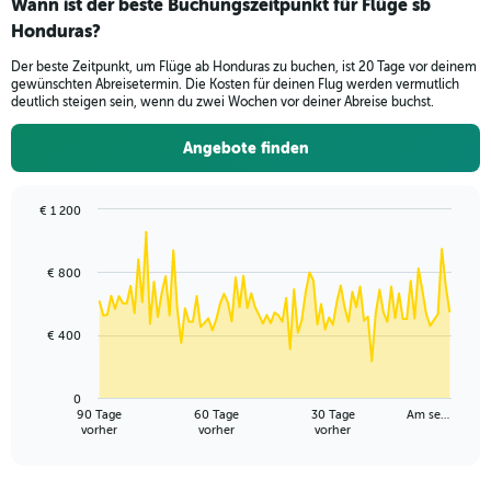
Wann ist der beste Buchungszeitpunkt für Flüge sb
0
to
Honduras?
750.
Der beste Zeitpunkt, um Flüge ab Honduras zu buchen, ist 20 Tage vor deinem
gewünschten Abreisetermin. Die Kosten für deinen Flug werden vermutlich
deutlich steigen sein, wenn du zwei Wochen vor deiner Abreise buchst.
Angebote finden
€ 1 200
Chart
Chart
graphic.
with
91
€ 800
data
points.
€ 400
The
chart
has
0
1
90 Tage
60 Tage
30 Tage
Am se…
X
End
vorher
vorher
vorher
of
axis
interactive
displaying
chart
categories.