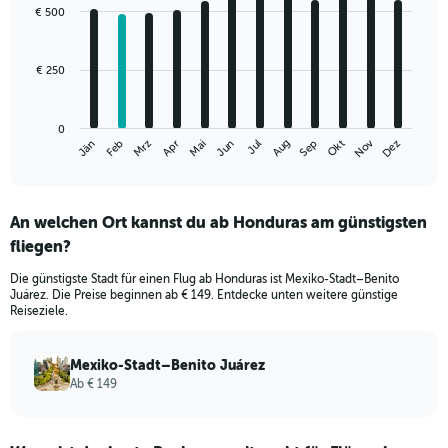
with
€ 500
12
bars.
€ 250
The
chart
has
0
1
Nov
Jän
Apr
Jul
Okt
Mrz
Jun
Sep
Dez
Feb
Mai
Aug
X
End
of
axis
interactive
displaying
chart
categories.
An welchen Ort kannst du ab Honduras am günstigsten
Range:
fliegen?
12
categories.
Die günstigste Stadt für einen Flug ab Honduras ist Mexiko-Stadt–Benito
The
Juárez. Die Preise beginnen ab € 149. Entdecke unten weitere günstige
chart
Reiseziele.
has
1
Y
Mexiko-Stadt–Benito Juárez
axis
Ab € 149
displaying
values.
Range: