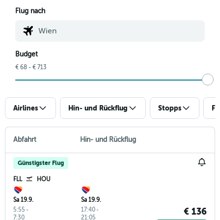
Flug nach
Budget
€ 68 - € 713
Airlines
Hin- und Rückflug
Stopps
Fl
Abfahrt
Hin- und Rückflug
Günstigster Flug
FLL
HOU
Sa 19.9.
Sa 19.9.
5:55
-
17:40
-
€ 136
7:30
21:05