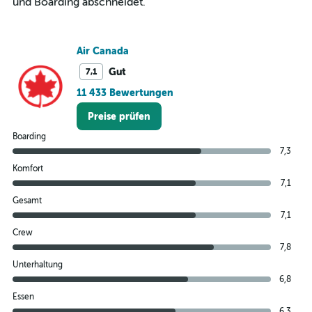
und Boarding abschneidet.
Air Canada
Gut
7,1
11 433 Bewertungen
Preise prüfen
Boarding
7,3
Komfort
7,1
Gesamt
7,1
Crew
7,8
Unterhaltung
6,8
Essen
6,3