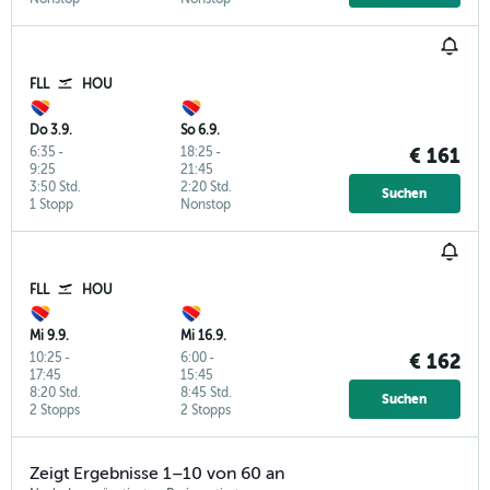
FLL
HOU
Do 3.9.
So 6.9.
6:35
-
18:25
-
€ 161
9:25
21:45
3:50 Std.
2:20 Std.
Suchen
1 Stopp
Nonstop
FLL
HOU
Mi 9.9.
Mi 16.9.
10:25
-
6:00
-
€ 162
17:45
15:45
8:20 Std.
8:45 Std.
Suchen
2 Stopps
2 Stopps
Zeigt Ergebnisse 1–10 von 60 an