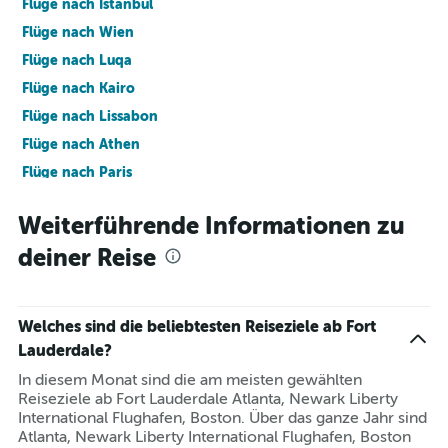
Flüge nach Istanbul
Flüge nach Wien
Flüge nach Luqa
Flüge nach Kairo
Flüge nach Lissabon
Flüge nach Athen
Flüge nach Paris
Flüge nach New York
Weiterführende Informationen zu
Flüge nach Palma de Mallorca
deiner Reise
Flüge nach Antalya
Flüge nach Málaga
Welches sind die beliebtesten Reiseziele ab Fort
Lauderdale?
In diesem Monat sind die am meisten gewählten
Reiseziele ab Fort Lauderdale Atlanta, Newark Liberty
International Flughafen, Boston. Über das ganze Jahr sind
Atlanta, Newark Liberty International Flughafen, Boston