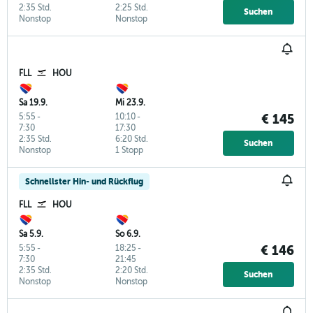
2:35 Std.
2:25 Std.
Suchen
Nonstop
Nonstop
FLL
HOU
Sa 19.9.
Mi 23.9.
5:55
-
10:10
-
€ 145
7:30
17:30
2:35 Std.
6:20 Std.
Suchen
Nonstop
1 Stopp
Schnellster Hin- und Rückflug
FLL
HOU
Sa 5.9.
So 6.9.
5:55
-
18:25
-
€ 146
7:30
21:45
2:35 Std.
2:20 Std.
Suchen
Nonstop
Nonstop