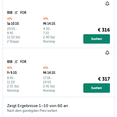
BSB
FOR
Sa 10.10.
Mi 14.10.
20:55
-
4:30
-
€ 316
8:45
7:10
11:50 Std.
2:40 Std.
Suchen
2 Stopps
Nonstop
BSB
FOR
Fr 9.10.
Mi 14.10.
8:45
-
17:05
-
€ 317
11:20
19:50
2:35 Std.
2:45 Std.
Suchen
Nonstop
Nonstop
Zeigt Ergebnisse 1–10 von 60 an
Nach dem günstigsten Preis sortiert