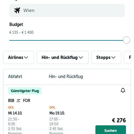
Budget
€ 135 - € 1 400
Airlines
Hin- und Rückflug
Stopps
Fl
Abfahrt
Hin- und Rückflug
Günstigster Flug
BSB
FOR
Mi 14.10.
Mo 19.10.
21:30
-
17:05
-
€ 276
0:05
19:50
2:35 Std.
2:45 Std.
Suchen
Nonstop
Nonstop