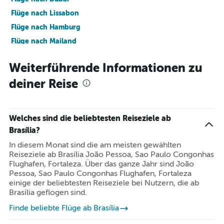
Flüge nach Lissabon
Flüge nach Hamburg
Flüge nach Mailand
Flüge nach Hurghada
Weiterführende Informationen zu
Flüge nach Paris
deiner Reise
Flüge nach New York
Flüge nach Málaga
Welches sind die beliebtesten Reiseziele ab
Brasília?
In diesem Monat sind die am meisten gewählten
Reiseziele ab Brasília João Pessoa, Sao Paulo Congonhas
Flughafen, Fortaleza. Über das ganze Jahr sind João
Pessoa, Sao Paulo Congonhas Flughafen, Fortaleza
einige der beliebtesten Reiseziele bei Nutzern, die ab
Brasília geflogen sind.
Finde beliebte Flüge ab Brasília