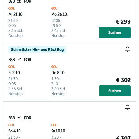
BSB
FOR
Mi 21.10.
Mo 26.10.
21:30
-
17:05
-
€ 299
0:05
19:50
2:35 Std.
2:45 Std.
Suchen
Nonstop
Nonstop
Schnellster Hin- und Rückflug
BSB
FOR
Fr 2.10.
Do 8.10.
21:30
-
4:30
-
€ 302
0:05
7:10
2:35 Std.
2:40 Std.
Suchen
Nonstop
Nonstop
BSB
FOR
So 4.10.
Sa 10.10.
21:30
-
3:20
-
€ 307