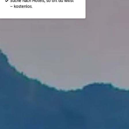
Suche nach Hotels, so oft du willst
– kostenlos.