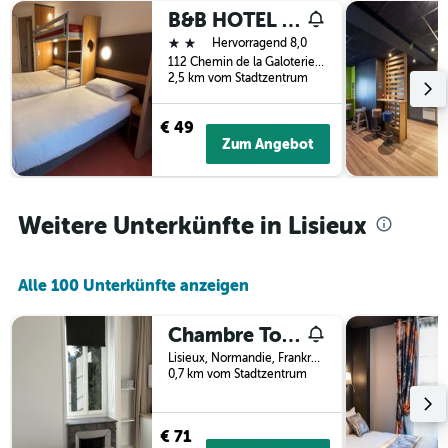
Tagen
vor
B&B HOTEL Lisieux Parc des Expositions
gefunden
dem
2 Sterne
Hervorragend 8,0
wurde.
Aufenthalt
112 Chemin de la Galoterie, Lisieux, Normandie, Frankreich
anzeigt
2,5 km vom Stadtzentrum
Das
Diagramm
€ 49
hat
Zum Angebot
1
Y-
Achse,
die
Weitere Unterkünfte in Lisieux
den
durchschnittlichen
Zimmerpreis
anzeigt
Alle 100 Unterkünfte anzeigen
Chambre Toute Equipee
Lisieux, Normandie, Frankreich
0,7 km vom Stadtzentrum
€ 71