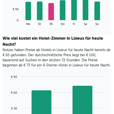
X-
7
Achse,
bars.
€ 50
die
die
Das
Monate
0
folgende
End
anzeigt.
Mo
Di
Mi
Do
Fr
Sa
So
of
Diagramm
Das
interactive
zeigt
chart
Diagramm
den
Wie viel kostet ein Hotel-Zimmer in Lisieux für heute
hat
durchschnittlichen
1
Nacht?
Preis
Y-
Nutzer haben Preise ab Hotels in Lisieux für heute Nacht bereits ab
eines
Achse,
€ 65 gefunden. Der durchschnittliche Preis liegt bei € 100,
Zimmers
die
basierend auf Suchen in den letzten 72 Stunden. Die Preise
für
den
beginnen ab € 73 für ein 4-Sterne-Hotel in Lisieux für heute Nacht.
den
durchschnittlichen
jeweiligen
Zimmerpreis
Wochentag.
€ 90
anzeigt.
Das
Bar
Chart
Diagramm
graphic.
chart
with
hat
€ 60
2
1
bars.
X-
Achse,
Das
€ 30
die
folgende