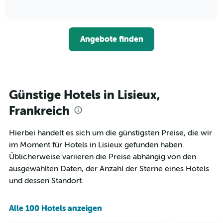
die
of
wie
3
interactive
Hotelkategorien
sich
Tagen
chart
nach
der
anzeigt.
Sternen
Preis
Angebote finden
anzeigt
für
Das
ein
Diagramm
Zimmer
hat
ändert,
1
je
Y-
näher
Günstige Hotels in Lisieux,
Achse,
das
die
Aufenthaltsdatum
Frankreich
den
rückt.
durchschnittlichen
Das
Hierbei handelt es sich um die günstigsten Preise, die wir
Zimmerpreis
Diagramm
an
im Moment für Hotels in Lisieux gefunden haben.
hat
diesem
1
Üblicherweise variieren die Preise abhängig von den
Wochenende
X-
ausgewählten Daten, der Anzahl der Sterne eines Hotels
anzeigt,
Achse,
und dessen Standort.
der
die
in
die
den
Anzahl
Alle 100 Hotels anzeigen
letzten
der
3
Tage