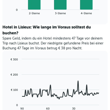
X-
Diagramm
Achse,
zeigt
die
0
den
End
2-Sterne
3-Sterne
4-Sterne
die
of
durchschnittlichen
interactive
Hotelkategorien
Zimmerpreis
chart
nach
für
Hotel in Lisieux: Wie lange im Voraus solltest du
Sternen
dieses
buchen?
anzeigt
Wochenende
Das
Spare Geld, indem du ein Hotel mindestens 47 Tage vor deinem
in
Diagramm
Trip nach Lisieux buchst. Der niedrigste gefundene Preis bei einer
den
hat
Buchung 47 Tage im Voraus betrug € 38 pro Nacht.
letzten
1
3
Y-
Tagen,
€ 300
Achse,
aggregiert
Line
Chart
die
graphic.
chart
nach
den
with
Sternebewertung.
€ 200
durchschnittlichen
90
Das
data
Zimmerpreis
Diagramm
points.
für
hat
heute
€ 100
1
Das
Nacht
X-
folgende
in
Achse,
Diagramm
den
0
die
zeigt,
letzten
End
90
60
30