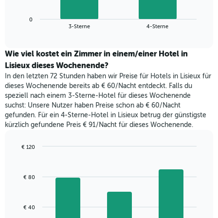
die
Diagramm
Wochentage
zeigt
anzeigt.
0
den
End
3-Sterne
4-Sterne
Das
of
durchschnittlichen
Diagramm
interactive
Zimmerpreis,
chart
hat
der
Wie viel kostet ein Zimmer in einem/einer Hotel in
1
für
Lisieux dieses Wochenende?
Y-
heute
Achse,
In den letzten 72 Stunden haben wir Preise für Hotels in Lisieux für
Nacht
die
dieses Wochenende bereits ab € 60/Nacht entdeckt. Falls du
in
den
speziell nach einem 3-Sterne-Hotel für dieses Wochenende
den
durchschnittlichen
suchst: Unsere Nutzer haben Preise schon ab € 60/Nacht
letzten
Zimmerpreis
gefunden. Für ein 4-Sterne-Hotel in Lisieux betrug der günstigste
3
anzeigt.
kürzlich gefundene Preis € 91/Nacht für dieses Wochenende.
Tagen
gefunden
wurde,
€ 120
aggregiert
Bar
Chart
nach
graphic.
chart
with
Sternebewertung.
€ 80
3
Das
bars.
Diagramm
hat
Das
€ 40
1
folgende