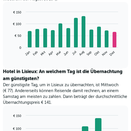
€ 150
Bar
Chart
graphic.
chart
€ 100
with
12
€ 50
bars.
Das
0
Nov
Mrz
Jun
Sep
Dez
Jän
Apr
Jul
Okt
Feb
Mai
Aug
folgende
End
of
Diagramm
interactive
zeigt
chart
den
Hotel in Lisieux: An welchem Tag ist die Übernachtung
durchschnittlichen
am günstigsten?
Zimmerpreis
Der günstigste Tag, um in Lisieux zu übernachten, ist Mittwoch
im
(€ 77). Andererseits können Reisende damit rechnen, an einem
jeweiligen
Samstag am meisten zu zahlen. Dann beträgt der durchschnittliche
Monat
Übernachtungspreis € 141.
an.
Das
Diagramm
€ 150
hat
Bar
Chart
1
graphic.
chart
€ 100
with