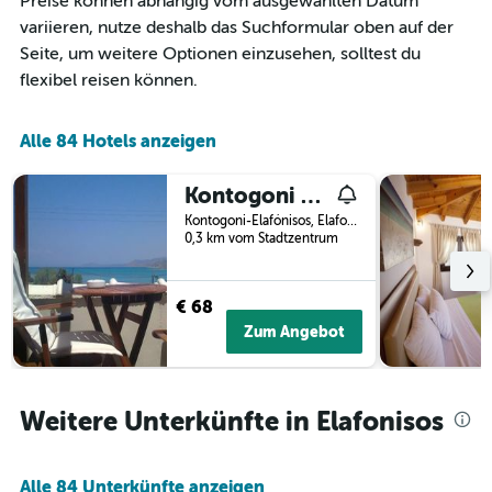
Preise können abhängig vom ausgewählten Datum
Zimmerpreis
X-
variieren, nutze deshalb das Suchformular oben auf der
für
Achse,
Seite, um weitere Optionen einzusehen, solltest du
heute
die
Nacht
flexibel reisen können.
die
in
Anzahl
den
der
letzten
Alle 84 Hotels anzeigen
Tage
3
vor
Tagen
dem
Kontogoni Rooms
anzeigt.
Aufenthalt
Kontogoni-Elafónisos, Elafonisos, Griechenland
anzeigt
0,3 km vom Stadtzentrum
Das
Diagramm
hat
€ 68
1
Y-
Zum Angebot
Achse,
die
den
durchschnittlichen
Weitere Unterkünfte in Elafonisos
Zimmerpreis
anzeigt
Alle 84 Unterkünfte anzeigen