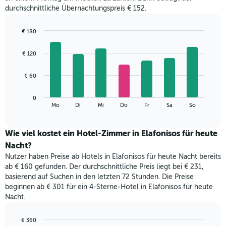
durchschnittliche Übernachtungspreis € 152.
€ 180
Bar
Chart
graphic.
chart
€ 120
with
7
bars.
€ 60
Das
0
folgende
End
Mo
Di
Mi
Do
Fr
Sa
So
of
Diagramm
interactive
zeigt
chart
den
Wie viel kostet ein Hotel-Zimmer in Elafonisos für heute
durchschnittlichen
Nacht?
Preis
Nutzer haben Preise ab Hotels in Elafonisos für heute Nacht bereits
eines
ab € 160 gefunden. Der durchschnittliche Preis liegt bei € 231,
Zimmers
basierend auf Suchen in den letzten 72 Stunden. Die Preise
für
beginnen ab € 301 für ein 4-Sterne-Hotel in Elafonisos für heute
den
Nacht.
jeweiligen
Wochentag.
Das
€ 360