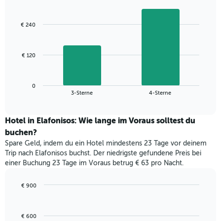
Diagramm
Bar
Chart
hat
graphic.
chart
with
1
€ 240
2
X-
bars.
Achse,
die
Das
€ 120
die
folgende
Wochentage
Diagramm
anzeigt.
zeigt
Das
0
den
End
3-Sterne
4-Sterne
Diagramm
of
durchschnittlichen
hat
interactive
Zimmerpreis,
chart
1
der
Hotel in Elafonisos: Wie lange im Voraus solltest du
Y-
für
buchen?
Achse,
heute
die
Spare Geld, indem du ein Hotel mindestens 23 Tage vor deinem
Nacht
den
Trip nach Elafonisos buchst. Der niedrigste gefundene Preis bei
in
durchschnittlichen
einer Buchung 23 Tage im Voraus betrug € 63 pro Nacht.
den
Zimmerpreis
letzten
anzeigt.
3
€ 900
Tagen
Line
Chart
graphic.
chart
gefunden
with
wurde,
€ 600
90