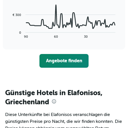
aggregiert
data
nach
points.
Sternebewertung.
€ 300
Das
Das
Diagramm
folgende
hat
Diagramm
0
1
zeigt,
End
90
60
30
X-
of
wie
interactive
Achse,
sich
chart
die
der
die
Preis
Angebote finden
Hotelkategorien
für
nach
ein
Sternen
Zimmer
anzeigt
ändert,
Das
je
Diagramm
näher
Günstige Hotels in Elafonisos,
hat
das
1
Aufenthaltsdatum
Griechenland
Y-
rückt.
Achse,
Das
Diese Unterkünfte bei Elafonisos veranschlagen die
die
Diagramm
den
günstigsten Preise pro Nacht, die wir finden konnten. Die
hat
durchschnittlichen
1