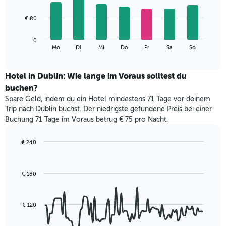
X-
7
Achse,
bars.
€ 80
die
die
Das
Monate
0
folgende
End
anzeigt.
Mo
Di
Mi
Do
Fr
Sa
So
of
Diagramm
Das
interactive
zeigt
chart
Diagramm
den
Hotel in Dublin: Wie lange im Voraus solltest du
hat
durchschnittlichen
1
buchen?
Preis
Y-
Spare Geld, indem du ein Hotel mindestens 71 Tage vor deinem
eines
Achse,
Trip nach Dublin buchst. Der niedrigste gefundene Preis bei einer
Zimmers
die
Buchung 71 Tage im Voraus betrug € 75 pro Nacht.
für
den
den
durchschnittlichen
jeweiligen
€ 240
Zimmerpreis
Wochentag.
Line
Chart
anzeigt.
Das
graphic.
chart
with
Diagramm
€ 180
90
hat
data
1
points.
X-
€ 120
Achse,
Das
die
folgende