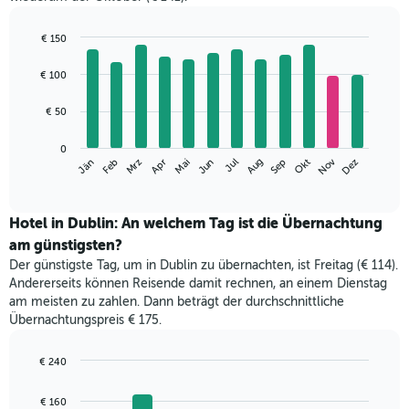
€ 150
Bar
Chart
graphic.
chart
€ 100
with
12
€ 50
bars.
Das
0
Nov
Mrz
Jun
Sep
Dez
Jän
Apr
Jul
Okt
Feb
Mai
Aug
folgende
End
of
Diagramm
interactive
zeigt
chart
den
Hotel in Dublin: An welchem Tag ist die Übernachtung
durchschnittlichen
am günstigsten?
Zimmerpreis
Der günstigste Tag, um in Dublin zu übernachten, ist Freitag (€ 114).
im
Andererseits können Reisende damit rechnen, an einem Dienstag
jeweiligen
am meisten zu zahlen. Dann beträgt der durchschnittliche
Monat
Übernachtungspreis € 175.
an.
Das
Diagramm
€ 240
hat
Bar
Chart
1
graphic.
chart
€ 160
with