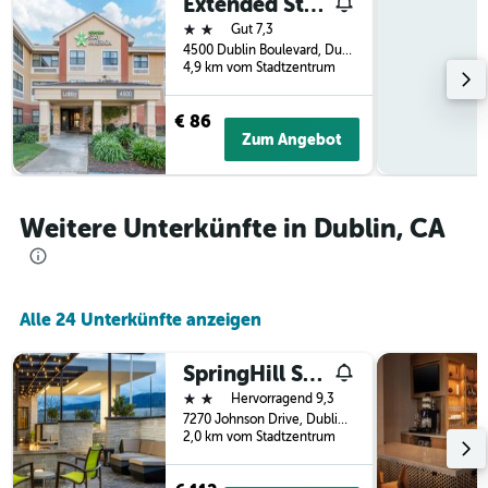
Extended Stay America Suites - Dublin - Hacienda Dr
der
2 Sterne
Gut 7,3
Tage
4500 Dublin Boulevard, Dublin, CA, USA
vor
4,9 km vom Stadtzentrum
dem
Aufenthalt
€ 86
anzeigt
Zum Angebot
Das
Diagramm
hat
1
Weitere Unterkünfte in Dublin, CA
Y-
Achse,
die
den
durchschnittlichen
Alle 24 Unterkünfte anzeigen
Zimmerpreis
anzeigt
SpringHill Suites by Marriott Pleasanton
2 Sterne
Hervorragend 9,3
7270 Johnson Drive, Dublin, CA, USA
2,0 km vom Stadtzentrum