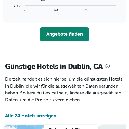
die
Diagramm
Wochentage
€ 60
zeigt,
End
90
60
30
anzeigt.
of
wie
interactive
Das
sich
chart
Diagramm
der
hat
Preis
1
Angebote finden
für
Y-
ein
Achse,
Zimmer
die
ändert,
den
je
durchschnittlichen
näher
Günstige Hotels in Dublin, CA
Zimmerpreis
das
anzeigt.
Aufenthaltsdatum
Derzeit handelt es sich hierbei um die günstigsten Hotels
rückt.
Das
in Dublin, die wir für die ausgewählten Daten gefunden
Diagramm
haben. Solltest du flexibel sein, ändere die ausgewählten
hat
Daten, um die Preise zu vergleichen.
1
X-
Achse,
Alle 24 Hotels anzeigen
die
die
Anzahl