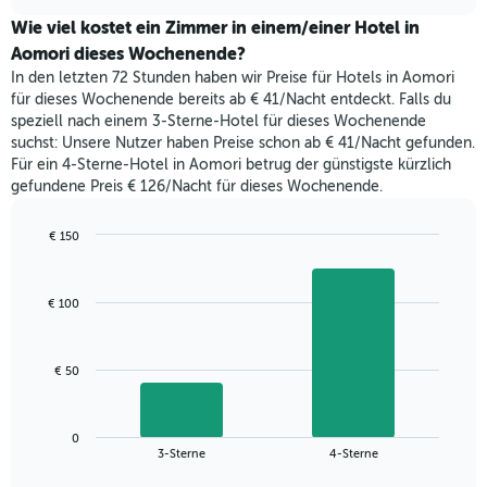
Zimmerpreis,
chart
1
der
Wie viel kostet ein Zimmer in einem/einer Hotel in
Y-
für
Aomori dieses Wochenende?
Achse,
heute
die
In den letzten 72 Stunden haben wir Preise für Hotels in Aomori
Nacht
den
für dieses Wochenende bereits ab € 41/Nacht entdeckt. Falls du
in
durchschnittlichen
speziell nach einem 3-Sterne-Hotel für dieses Wochenende
den
Zimmerpreis
suchst: Unsere Nutzer haben Preise schon ab € 41/Nacht gefunden.
letzten
anzeigt.
Für ein 4-Sterne-Hotel in Aomori betrug der günstigste kürzlich
3
gefundene Preis € 126/Nacht für dieses Wochenende.
Tagen
gefunden
wurde,
€ 150
aggregiert
Bar
Chart
nach
graphic.
chart
with
Sternebewertung.
€ 100
2
Das
bars.
Diagramm
hat
Das
€ 50
1
folgende
X-
Diagramm
Achse,
zeigt
die
0
den
End
3-Sterne
4-Sterne
die
of
durchschnittlichen
interactive
Hotelkategorien