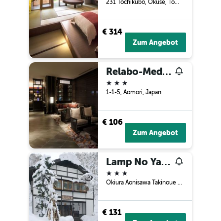
231 Tochikubo, Okuse, Towada-Shi, Aomori, Japan
€ 314
Zum Angebot
Relabo-Medical Spa&stay-
3 Sterne
1-1-5, Aomori, Japan
€ 106
Zum Angebot
Lamp No Yado Aoni Onsen
3 Sterne
Okiura Aonisawa Takinoue 1-7, Aomori, Japan
€ 131