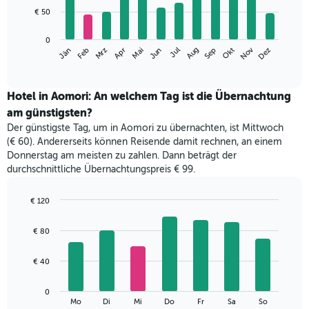
12
€ 50
bars.
Das
0
Nov
Mrz
Jun
Sep
Dez
Jän
Apr
Jul
Okt
Feb
Mai
Aug
folgende
End
of
Diagramm
interactive
zeigt
chart
den
Hotel in Aomori: An welchem Tag ist die Übernachtung
durchschnittlichen
am günstigsten?
Zimmerpreis
Der günstigste Tag, um in Aomori zu übernachten, ist Mittwoch
im
(€ 60). Andererseits können Reisende damit rechnen, an einem
jeweiligen
Donnerstag am meisten zu zahlen. Dann beträgt der
Monat
durchschnittliche Übernachtungspreis € 99.
an.
Das
Diagramm
€ 120
hat
Bar
Chart
1
graphic.
chart
€ 80
with
X-
7
Achse,
bars.
€ 40
die
die
Das
Monate
0
folgende
End
anzeigt.
Mo
Di
Mi
Do
Fr
Sa
So
of