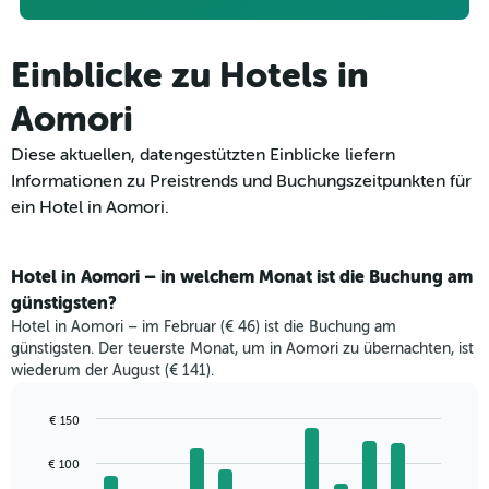
Einblicke zu Hotels in
Aomori
Diese aktuellen, datengestützten Einblicke liefern
Informationen zu Preistrends und Buchungszeitpunkten für
ein Hotel in Aomori.
Hotel in Aomori – in welchem Monat ist die Buchung am
günstigsten?
Hotel in Aomori – im Februar (€ 46) ist die Buchung am
günstigsten. Der teuerste Monat, um in Aomori zu übernachten, ist
wiederum der August (€ 141).
€ 150
Bar
Chart
graphic.
chart
€ 100
with