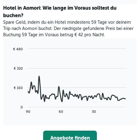
Zimmerpreis
chart
nach
für
Hotel in Aomori: Wie lange im Voraus solltest du
Sternen
dieses
buchen?
anzeigt
Wochenende
Das
Spare Geld, indem du ein Hotel mindestens 59 Tage vor deinem
in
Diagramm
Trip nach Aomori buchst. Der niedrigste gefundene Preis bei einer
den
hat
Buchung 59 Tage im Voraus betrug € 42 pro Nacht.
letzten
1
3
Y-
Tagen,
€ 480
Achse,
aggregiert
Line
Chart
die
graphic.
chart
nach
den
with
Sternebewertung.
€ 320
durchschnittlichen
90
Das
data
Zimmerpreis
Diagramm
points.
für
hat
heute
€ 160
1
Das
Nacht
X-
folgende
in
Achse,
Diagramm
den
0
die
zeigt,
letzten
End
90
60
30
die
of
wie
3
interactive
Hotelkategorien
sich
Tagen
chart
nach
der
anzeigt.
Sternen
Preis
Angebote finden
anzeigt
für