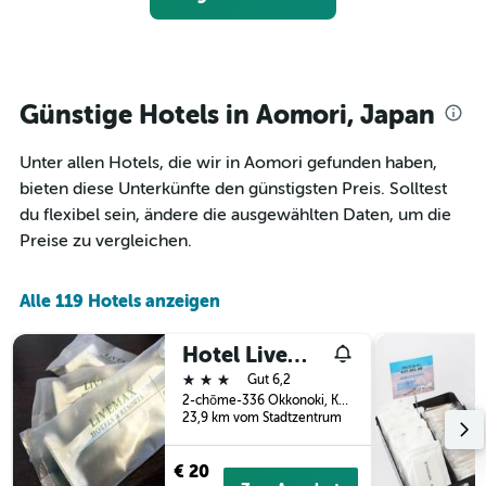
Das
ein
Diagramm
Zimmer
hat
ändert,
1
je
Y-
näher
Günstige Hotels in Aomori, Japan
Achse,
das
die
Aufenthaltsdatum
den
Unter allen Hotels, die wir in Aomori gefunden haben,
rückt.
durchschnittlichen
Das
bieten diese Unterkünfte den günstigsten Preis. Solltest
Zimmerpreis
Diagramm
du flexibel sein, ändere die ausgewählten Daten, um die
an
hat
Preise zu vergleichen.
diesem
1
Wochenende
X-
anzeigt,
Achse,
Alle 119 Hotels anzeigen
der
die
in
die
den
Anzahl
Hotel Livemax Kuroishi
letzten
der
3 Sterne
Gut 6,2
3
Tage
2-chōme-336 Okkonoki, Kuroishi, Aomori, Japan
Tagen
vor
23,9 km vom Stadtzentrum
gefunden
dem
wurde.
Aufenthalt
€ 20
anzeigt