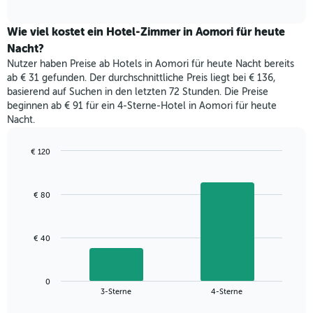
Diagramm
Das
interactive
zeigt
chart
Diagramm
den
Wie viel kostet ein Hotel-Zimmer in Aomori für heute
hat
durchschnittlichen
1
Nacht?
Preis
Y-
Nutzer haben Preise ab Hotels in Aomori für heute Nacht bereits
eines
Achse,
ab € 31 gefunden. Der durchschnittliche Preis liegt bei € 136,
Zimmers
die
basierend auf Suchen in den letzten 72 Stunden. Die Preise
für
den
beginnen ab € 91 für ein 4-Sterne-Hotel in Aomori für heute
den
durchschnittlichen
Nacht.
jeweiligen
Zimmerpreis
Wochentag.
anzeigt.
Das
€ 120
Diagramm
Bar
Chart
hat
graphic.
chart
with
1
€ 80
2
X-
bars.
Achse,
die
Das
€ 40
die
folgende
Wochentage
Diagramm
anzeigt.
zeigt
Das
0
den
End
3-Sterne
4-Sterne
Diagramm
of
durchschnittlichen
hat
interactive