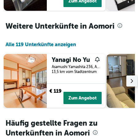
Zum Angebot
Das
Diagramm
hat
1
Weitere Unterkünfte in Aomori
Y-
Achse,
die
den
Alle 119 Unterkünfte anzeigen
durchschnittlichen
Zimmerpreis
Yanagi No Yu
anzeigt
Asamushi Yamashita 236, Aomori, Japan
13,5 km vom Stadtzentrum
€ 119
Zum Angebot
Häufig gestellte Fragen zu
Unterkünften in Aomori