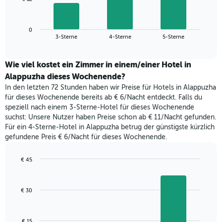
die
folgende
Wochentage
Diagramm
anzeigt.
zeigt
Das
0
den
End
3-Sterne
4-Sterne
5-Sterne
Diagramm
of
durchschnittlichen
hat
interactive
Zimmerpreis,
chart
1
der
Wie viel kostet ein Zimmer in einem/einer Hotel in
Y-
für
Alappuzha dieses Wochenende?
Achse,
heute
die
In den letzten 72 Stunden haben wir Preise für Hotels in Alappuzha
Nacht
den
für dieses Wochenende bereits ab € 6/Nacht entdeckt. Falls du
in
durchschnittlichen
speziell nach einem 3-Sterne-Hotel für dieses Wochenende
den
Zimmerpreis
suchst: Unsere Nutzer haben Preise schon ab € 11/Nacht gefunden.
letzten
anzeigt.
Für ein 4-Sterne-Hotel in Alappuzha betrug der günstigste kürzlich
3
gefundene Preis € 6/Nacht für dieses Wochenende.
Tagen
gefunden
wurde,
€ 45
aggregiert
Bar
Chart
nach
graphic.
chart
with
Sternebewertung.
€ 30
3
Das
bars.
Diagramm
hat
Das
€ 15