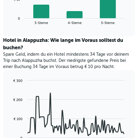
1
folgende
X-
Diagramm
Achse,
zeigt
die
0
den
End
3-Sterne
4-Sterne
5-Sterne
die
of
durchschnittlichen
interactive
Hotelkategorien
Zimmerpreis
chart
nach
für
Hotel in Alappuzha: Wie lange im Voraus solltest du
Sternen
dieses
buchen?
anzeigt
Wochenende
Das
Spare Geld, indem du ein Hotel mindestens 34 Tage vor deinem
in
Diagramm
Trip nach Alappuzha buchst. Der niedrigste gefundene Preis bei
den
hat
einer Buchung 34 Tage im Voraus betrug € 10 pro Nacht.
letzten
1
3
Y-
Tagen,
€ 300
Achse,
aggregiert
Line
Chart
die
graphic.
chart
nach
den
with
Sternebewertung.
€ 200
durchschnittlichen
90
Das
data
Zimmerpreis
Diagramm
points.
für
hat
heute
€ 100
1
Das
Nacht
X-
folgende
in
Achse,
Diagramm
den