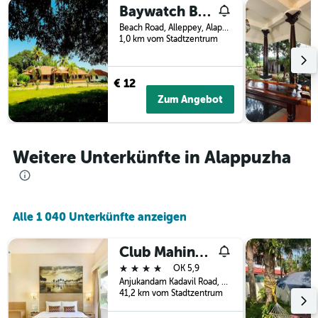
3
Baywatch Beach Resort
Tage
Tagen
vor
Beach Road, Alleppey, Alappuzha, Indien
gefunden
dem
1,0 km vom Stadtzentrum
wurde.
Aufenthalt
anzeigt
Das
€ 12
Diagramm
Zum Angebot
hat
1
Y-
Achse,
Weitere Unterkünfte in Alappuzha
die
den
durchschnittlichen
Zimmerpreis
anzeigt
Alle 1 040 Unterkünfte anzeigen
Club Mahindra Arookutty
4 Sterne
OK 5,9
Anjukandam Kadavil Road, Alappuzha, Indien
41,2 km vom Stadtzentrum