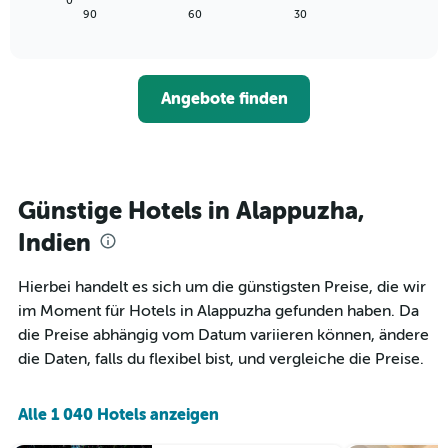
0
die
zeigt,
letzten
End
90
60
30
die
of
wie
3
interactive
Hotelkategorien
sich
Tagen
chart
nach
der
anzeigt.
Sternen
Preis
Angebote finden
anzeigt
für
Das
ein
Diagramm
Zimmer
hat
ändert,
1
je
Y-
näher
Günstige Hotels in Alappuzha,
Achse,
das
die
Aufenthaltsdatum
Indien
den
rückt.
durchschnittlichen
Das
Hierbei handelt es sich um die günstigsten Preise, die wir
Zimmerpreis
Diagramm
an
im Moment für Hotels in Alappuzha gefunden haben. Da
hat
diesem
1
die Preise abhängig vom Datum variieren können, ändere
Wochenende
X-
die Daten, falls du flexibel bist, und vergleiche die Preise.
anzeigt,
Achse,
der
die
in
die
Alle 1 040 Hotels anzeigen
den
Anzahl
letzten
der