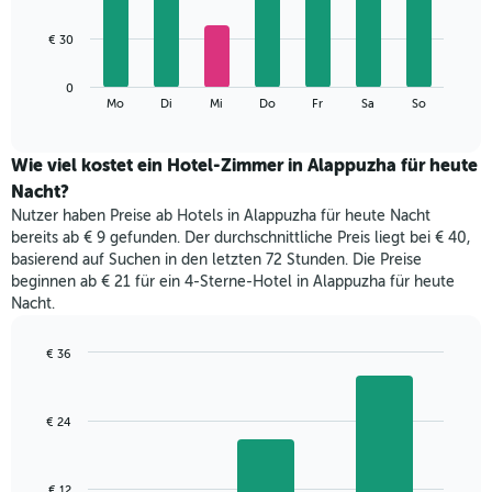
X-
7
Achse,
bars.
€ 30
die
die
Das
Monate
0
folgende
End
anzeigt.
Mo
Di
Mi
Do
Fr
Sa
So
of
Diagramm
Das
interactive
zeigt
chart
Diagramm
den
Wie viel kostet ein Hotel-Zimmer in Alappuzha für heute
hat
durchschnittlichen
1
Nacht?
Preis
Y-
Nutzer haben Preise ab Hotels in Alappuzha für heute Nacht
eines
Achse,
bereits ab € 9 gefunden. Der durchschnittliche Preis liegt bei € 40,
Zimmers
die
basierend auf Suchen in den letzten 72 Stunden. Die Preise
für
den
beginnen ab € 21 für ein 4-Sterne-Hotel in Alappuzha für heute
den
durchschnittlichen
Nacht.
jeweiligen
Zimmerpreis
Wochentag.
anzeigt.
Das
€ 36
Diagramm
Bar
Chart
hat
graphic.
chart
with
1
€ 24
3
X-
bars.
Achse,
die
Das
€ 12