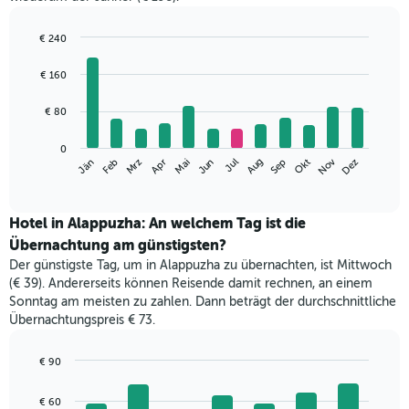
€ 240
Bar
Chart
graphic.
chart
€ 160
with
12
€ 80
bars.
Das
0
Nov
Mrz
Jun
Sep
Dez
Jän
Apr
Jul
Okt
Feb
Mai
Aug
folgende
End
of
Diagramm
interactive
zeigt
chart
den
Hotel in Alappuzha: An welchem Tag ist die
durchschnittlichen
Übernachtung am günstigsten?
Zimmerpreis
Der günstigste Tag, um in Alappuzha zu übernachten, ist Mittwoch
im
(€ 39). Andererseits können Reisende damit rechnen, an einem
jeweiligen
Sonntag am meisten zu zahlen. Dann beträgt der durchschnittliche
Monat
Übernachtungspreis € 73.
an.
Das
Diagramm
€ 90
hat
Bar
Chart
1
graphic.
chart
€ 60
with